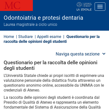
S
a
Toggl
l
t
Odontoiatria e protesi dentaria
a
a
Laurea magistrale a ciclo unico
l
c
o
Home
Studiare
Appelli esame
Questionario per la
n
raccolta delle opinioni degli studenti
t
e
n
Naviga questa sezione
u
t
Questionario per la raccolta delle opinioni
o
degli studenti
p
r
L’Università Statale chiede ai propri iscritti di esprimere una
i
valutazione personale della didattica fruita attraverso un
n
c
questionario anonimo online, accessibile da UNIMIA con le
i
credenziali di Ateneo.
p
a
La raccolta delle opinioni degli studenti è coordinata dal
l
Presidio di Qualità di Ateneo e rappresenta un elemento
e
fondamentale del Sistema di Assicurazione della Qualità