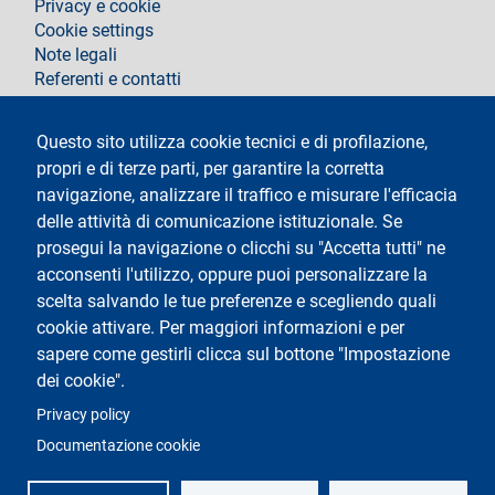
Privacy e cookie
Cookie settings
Note legali
Referenti e contatti
Segui La Statale su
Questo sito utilizza cookie tecnici e di profilazione,
propri e di terze parti, per garantire la corretta
navigazione, analizzare il traffico e misurare l'efficacia
delle attività di comunicazione istituzionale. Se
prosegui la navigazione o clicchi su "Accetta tutti" ne
acconsenti l'utilizzo, oppure puoi personalizzare la
Testo
Università degli Studi di Milano
scelta salvando le tue preferenze e scegliendo quali
Via Festa del Perdono 7 - 20122 Milano
cookie attivare. Per maggiori informazioni e per
Tel.
+39 02 5032 5032
Posta elettronica certificata
sapere come gestirli clicca sul bottone "Impostazione
dei cookie".
Logo
Privacy policy
Documentazione cookie