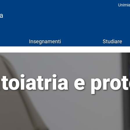
Unimi
Prof
ia
Insegnamenti
Studiare
oiatria e prot