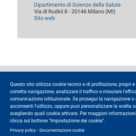
Dipartimento di Scienze della Salute
Via di Rudinì 8 - 20146 Milano (MI)
Sito web
footer
Dichiarazione di 
Questo sito utilizza cookie tecnici e di profilazione, propri e 
corretta navigazione, analizzare il traffico e misurare l'effica
comunicazione istituzionale. Se prosegui la navigazione o cl
acconsenti l'utilizzo, oppure puoi personalizzare la scelta 
scegliendo quali cookie attivare. Per maggiori informazioni
Testo
Università degli Studi di Milano
Via Festa del Perdono 7 - 20122 Milano
clicca sul bottone "Impostazione dei cookie".
Tel.
+39 02 5032 5032
Posta elettronica certificata
Privacy policy
Documentazione cookie