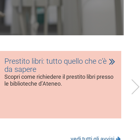
Prestito libri: tutto quello che c’è
B
da sapere
20
s
Scopri come richiedere il prestito libri presso
le biblioteche d’Ateneo.
È 
di
st
vedi tutti gli avvisi