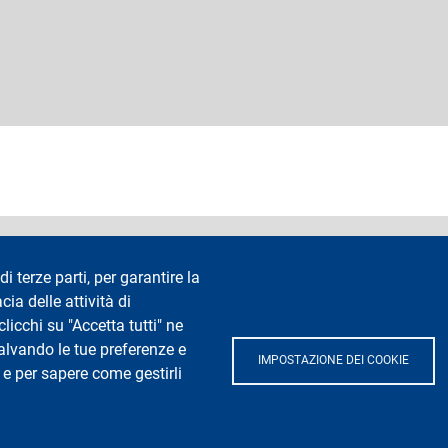
accessibilità
Privacy e cookie
Cookie settings
Note legali
Re
di terze parti, per garantire la
cia delle attività di
Segui La Statale su
icchi su "Accetta tutti" ne
salvando le tue preferenze e
IMPOSTAZIONE DEI COOKIE
 e per sapere come gestirli