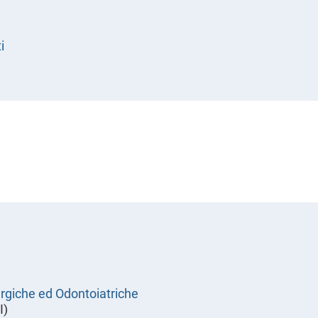
i
rgiche ed Odontoiatriche
I)