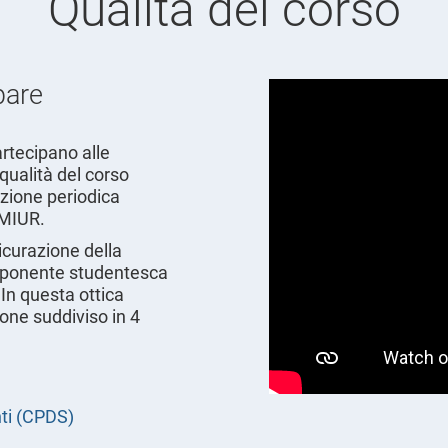
Qualità del corso
pare
partecipano alle
qualità del corso
azione periodica
l MIUR.
sicurazione della
omponente studentesca
In questa ottica
ione suddiviso in 4
ti (CPDS)