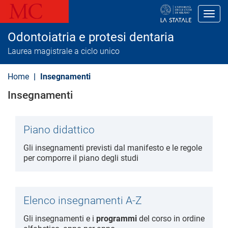
S
a
Toggl
l
t
Odontoiatria e protesi dentaria
a
a
Laurea magistrale a ciclo unico
l
c
o
Home
Insegnamenti
n
t
Insegnamenti
e
n
u
t
Piano didattico
o
p
Gli insegnamenti previsti dal manifesto e le regole
r
per comporre il piano degli studi
i
n
c
i
p
Elenco insegnamenti A-Z
a
l
Gli insegnamenti e i
programmi
del corso in ordine
e