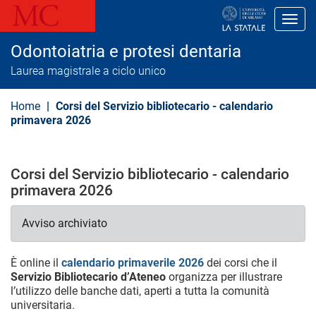
S
a
Toggl
l
t
Odontoiatria e protesi dentaria
a
a
Laurea magistrale a ciclo unico
l
c
o
Home
Corsi del Servizio bibliotecario - calendario
n
primavera 2026
t
e
n
u
Corsi del Servizio bibliotecario - calendario
t
o
primavera 2026
p
r
i
Avviso archiviato
n
c
i
È online il
calendario primaverile 2026
dei corsi che il
p
Servizio Bibliotecario d’Ateneo
organizza per illustrare
a
l’utilizzo delle banche dati, aperti a tutta la comunità
l
universitaria.
e