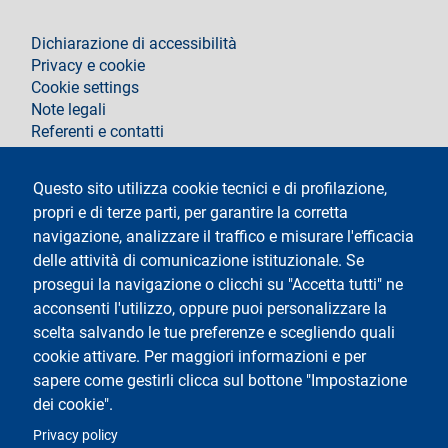
footer
Dichiarazione di accessibilità
Privacy e cookie
Cookie settings
Note legali
Referenti e contatti
Segui La Statale su
Questo sito utilizza cookie tecnici e di profilazione,
propri e di terze parti, per garantire la corretta
navigazione, analizzare il traffico e misurare l'efficacia
delle attività di comunicazione istituzionale. Se
prosegui la navigazione o clicchi su "Accetta tutti" ne
acconsenti l'utilizzo, oppure puoi personalizzare la
Testo
Università degli Studi di Milano
scelta salvando le tue preferenze e scegliendo quali
Via Festa del Perdono 7 - 20122 Milano
cookie attivare. Per maggiori informazioni e per
Tel.
+39 02 5032 5032
Posta elettronica certificata
sapere come gestirli clicca sul bottone "Impostazione
dei cookie".
Logo
Privacy policy